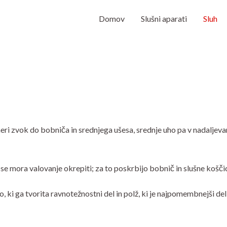
Domov
Slušni aparati
Sluh
smeri zvok do bobniča in srednjega ušesa, srednje uho pa v nadaljeva
 se mora valovanje okrepiti; za to poskrbijo bobnič in slušne koščic
, ki ga tvorita ravnotežnostni del in polž, ki je najpomembnejši del