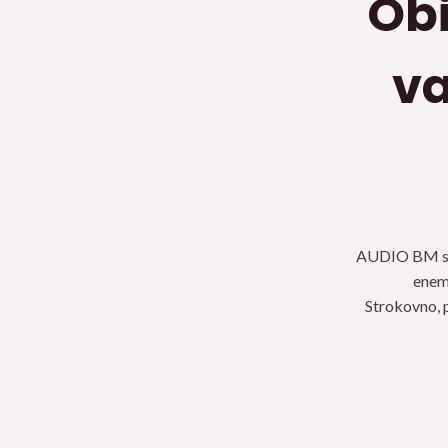
Obi
va
AUDIO BM sluš
enem 
Strokovno, 