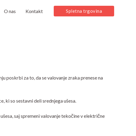
O nas
Kontakt
Spletna trgovina
nju poskrbi za to, da se valovanje zraka prenese na
e, ki so sestavni deli srednjega ušesa.
 ušesa, saj spremeni valovanje tekočine v električne