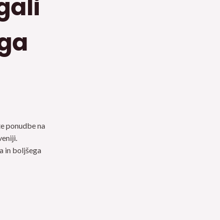
gali
ega
ite ponudbe na
eniji.
 in boljšega