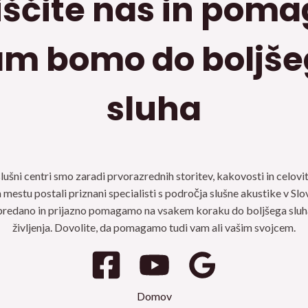
ščite nas in poma
m bomo do boljš
sluha
ni centri smo zaradi prvorazrednih storitev, kakovosti in celov
mestu postali priznani specialisti s področja slušne akustike v Slov
predano in prijazno pomagamo na vsakem koraku do boljšega sluha
življenja. Dovolite, da pomagamo tudi vam ali vašim svojcem.
Domov