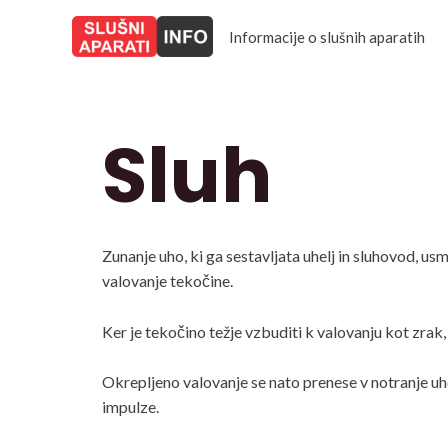
Skip
to
Informacije o slušnih aparatih
content
Sluh
Zunanje uho, ki ga sestavljata uhelj in sluhovod, u
valovanje tekočine.
Ker je tekočino težje vzbuditi k valovanju kot zrak,
Okrepljeno valovanje se nato prenese v notranje uho
impulze.